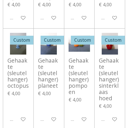
€ 4,00
€ 4,00
€ 4,00
€ 4,00
Bekijk details
Bekijk details
Bekijk details
Bekijk detail
Custom
Custom
Custom
Custom
Gehaak
Gehaak
Gehaak
Gehaak
te
te
te
te
(sleutel
(sleutel
(sleutel
(sleutel
hanger)
hanger)
hanger)
hanger)
octopus
planeet
pompo
sinterkl
en
aas
€ 4,00
€ 4,00
hoed
€ 4,00
€ 4,00
Bekijk details
Bekijk details
Bekijk details
Bekijk detail