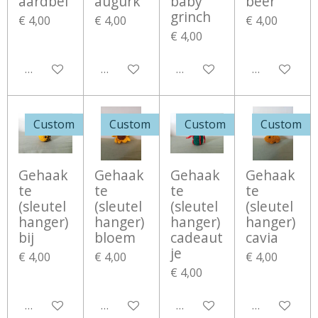
aardbei
augurk
baby
beer
grinch
€ 4,00
€ 4,00
€ 4,00
€ 4,00
Bekijk details
Bekijk details
Bekijk details
Bekijk detail
Custom
Custom
Custom
Custom
Gehaak
Gehaak
Gehaak
Gehaak
te
te
te
te
(sleutel
(sleutel
(sleutel
(sleutel
hanger)
hanger)
hanger)
hanger)
bij
bloem
cadeaut
cavia
je
€ 4,00
€ 4,00
€ 4,00
€ 4,00
Bekijk details
Bekijk details
Bekijk details
Bekijk detail