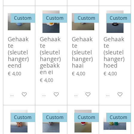
Custom
Custom
Custom
Custom
Gehaak
Gehaak
Gehaak
Gehaak
te
te
te
te
(sleutel
(sleutel
(sleutel
(sleutel
hanger)
hanger)
hanger)
hanger)
eend
gebakk
haai
hoed
en ei
€ 4,00
€ 4,00
€ 4,00
€ 4,00
Bekijk details
Bekijk details
Bekijk details
Bekijk detail
Custom
Custom
Custom
Custom