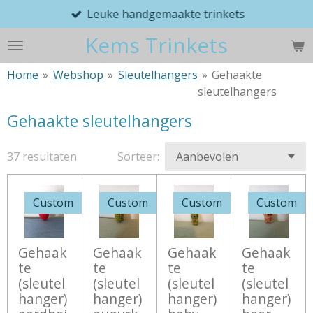
Leuke handgemaakte trinkets
Ga
direct
Kems Trinkets
naar
de
Home
»
Webshop
»
Sleutelhangers
»
Gehaakte
hoofdinhoud
sleutelhangers
Gehaakte sleutelhangers
37 resultaten
Sorteer:
Custom
Custom
Custom
Custom
Gehaak
Gehaak
Gehaak
Gehaak
te
te
te
te
(sleutel
(sleutel
(sleutel
(sleutel
hanger)
hanger)
hanger)
hanger)