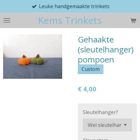
Leuke handgemaakte trinkets
Ga
direct
Kems Trinkets
naar
de
hoofdinhoud
Gehaakte
(sleutelhanger)
pompoen
Custom
€ 4,00
Sleutelhanger?