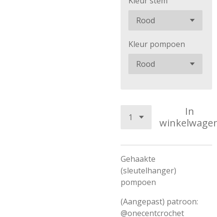
Kleur stem
Kleur pompoen
In
winkelwage
Gehaakte
(sleutelhanger)
pompoen
(Aangepast) patroon:
@onecentcrochet