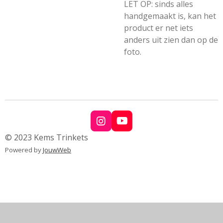
LET OP: sinds alles
handgemaakt is, kan het
product er net iets
anders uit zien dan op de
foto.
I
Y
n
o
© 2023 Kems Trinkets
s
u
Powered by
JouwWeb
t
T
a
u
g
b
r
e
a
m