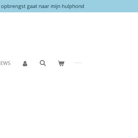
e opbrengst gaat naar mijn hulphond
IEWS