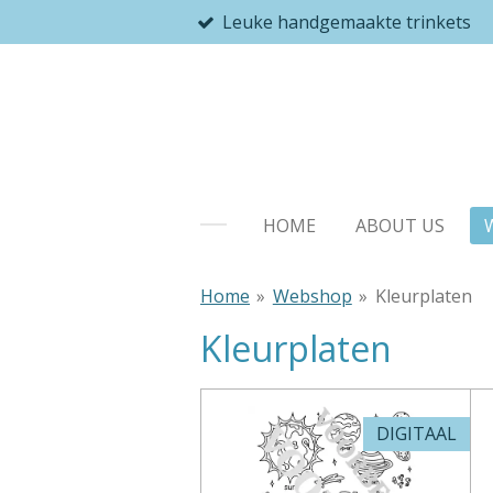
Leuke handgemaakte trinkets
Ga
direct
naar
de
hoofdinhoud
HOME
ABOUT US
Home
»
Webshop
»
Kleurplaten
Kleurplaten
DIGITAAL