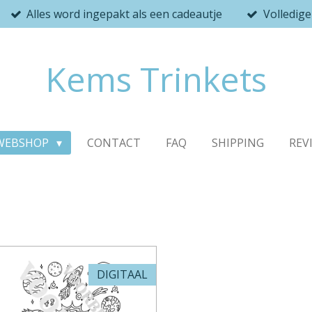
Alles word ingepakt als een cadeautje
Volledig
Kems Trinkets
WEBSHOP
CONTACT
FAQ
SHIPPING
REV
DIGITAAL