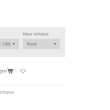
Kleur octopus
gen
 octopus