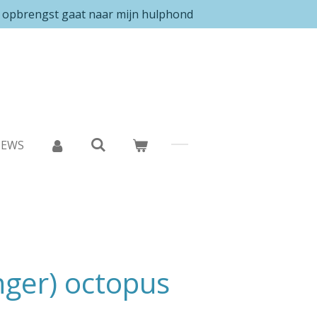
e opbrengst gaat naar mijn hulphond
IEWS
nger) octopus