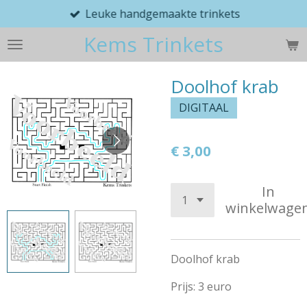
Leuke handgemaakte trinkets
Ga
direct
Kems Trinkets
naar
de
hoofdinhoud
Doolhof krab
DIGITAAL
€ 3,00
In
winkelwage
Doolhof krab
Prijs: 3 euro