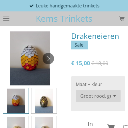
Leuke handgemaakte trinkets
Ga
direct
Kems Trinkets
naar
de
hoofdinhoud
Drakeneieren
Sale!
€ 15,00
€ 18,00
Maat + kleur
In