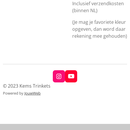
Inclusief verzendkosten
(binnen NL)
(Je mag je favoriete kleur
opgeven, dan word daar
rekening mee gehouden)
I
Y
n
o
© 2023 Kems Trinkets
s
u
Powered by
JouwWeb
t
T
a
u
g
b
r
e
a
m