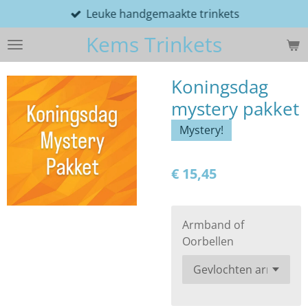
Leuke handgemaakte trinkets
Ga
direct
Kems Trinkets
naar
de
hoofdinhoud
Koningsdag
mystery pakket
Mystery!
€ 15,45
Armband of
Oorbellen