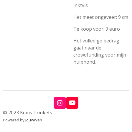
inktvis
Het meet ongeveer: 9 cm
Te koop voor: 9 euro
Het volledige bedrag
gaat naar de
crowdfunding voor mijn
hulphond.
I
Y
n
o
© 2023 Kems Trinkets
s
u
Powered by
JouwWeb
t
T
a
u