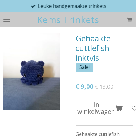
Leuke handgemaakte trinkets
Ga
direct
Kems Trinkets
naar
de
hoofdinhoud
Gehaakte
cuttlefish
inktvis
Sale!
€ 9,00
€ 13,00
In
winkelwagen
Gehaakte cuttlefish