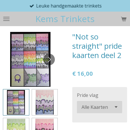
Leuke handgemaakte trinkets
Ga
direct
Kems Trinkets
naar
de
hoofdinhoud
"Not so
straight" pride
kaarten deel 2
€ 16,00
Pride vlag