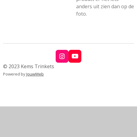
anders uit zien dan op de
foto.
I
Y
n
o
© 2023 Kems Trinkets
s
u
Powered by
JouwWeb
t
T
a
u
g
b
r
e
a
m