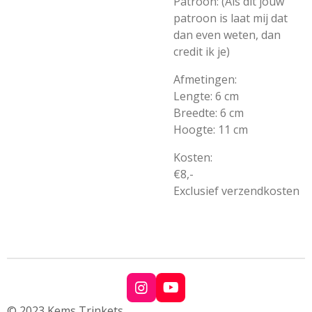
Patroon: (Als dit jouw
patroon is laat mij dat
dan even weten, dan
credit ik je)
Afmetingen:
Lengte: 6 cm
Breedte: 6 cm
Hoogte: 11 cm
Kosten:
€8,-
Exclusief verzendkosten
I
Y
n
o
© 2023 Kems Trinkets