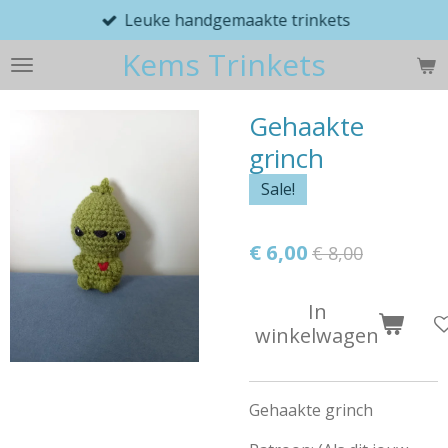
Leuke handgemaakte trinkets
Ga
direct
Kems Trinkets
naar
de
hoofdinhoud
Gehaakte
grinch
Sale!
€ 6,00
€ 8,00
In
winkelwagen
Gehaakte grinch