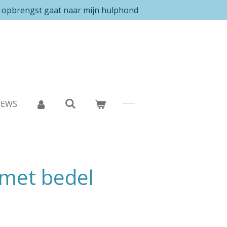
e opbrengst gaat naar mijn hulphond
IEWS
 met bedel