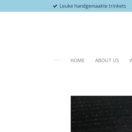
Leuke handgemaakte trinkets
Ga
direct
naar
de
hoofdinhoud
HOME
ABOUT US