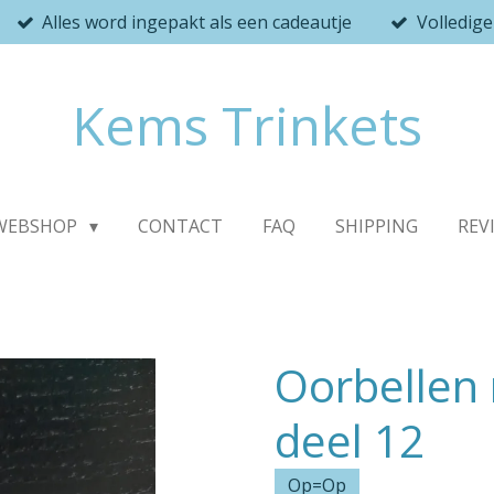
Alles word ingepakt als een cadeautje
Volledig
Kems Trinkets
WEBSHOP
CONTACT
FAQ
SHIPPING
REV
Oorbellen
deel 12
Op=Op