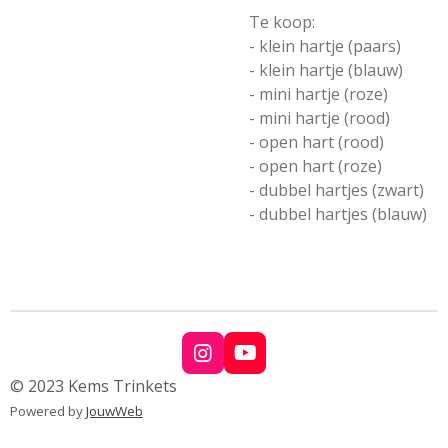
Te koop:
- klein hartje (paars)
- klein hartje (blauw)
- mini hartje (roze)
- mini hartje (rood)
- open hart (rood)
- open hart (roze)
- dubbel hartjes (zwart)
- dubbel hartjes (blauw)
I
Y
n
o
© 2023 Kems Trinkets
s
u
Powered by
JouwWeb
t
T
a
u