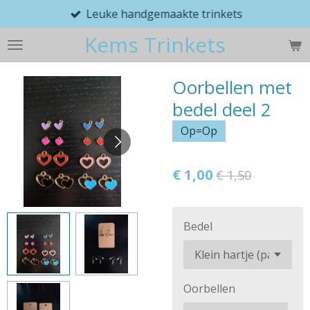
Leuke handgemaakte trinkets
Ga
direct
Kems Trinkets
naar
de
hoofdinhoud
Oorbellen met
bedel deel 2
Op=Op
€ 1,00
€ 1,50
Bedel
Oorbellen