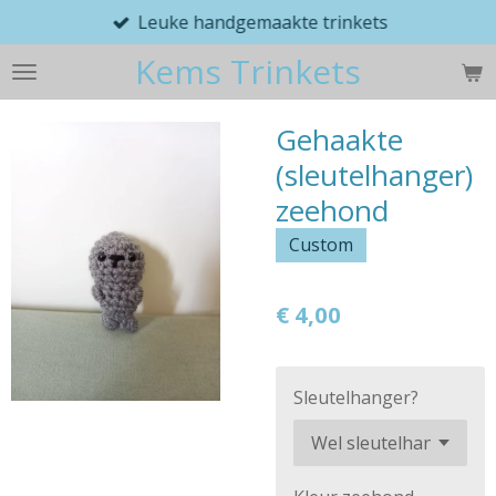
Leuke handgemaakte trinkets
Ga
direct
Kems Trinkets
naar
de
hoofdinhoud
Gehaakte
(sleutelhanger)
zeehond
Custom
€ 4,00
Sleutelhanger?