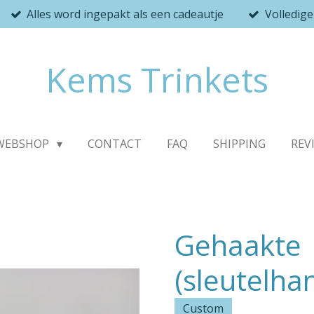
Alles word ingepakt als een cadeautje
Volledig
Kems Trinkets
WEBSHOP
CONTACT
FAQ
SHIPPING
REV
Gehaakte
(sleutelha
Custom