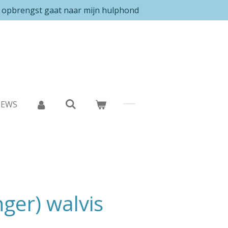
e opbrengst gaat naar mijn hulphond
IEWS
nger) walvis