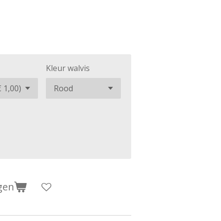
Kleur walvis
gen