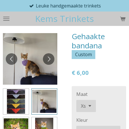
Leuke handgemaakte trinkets
Ga
direct
Kems Trinkets
naar
de
hoofdinhoud
Gehaakte
bandana
Custom
€ 6,00
Maat
Kleur