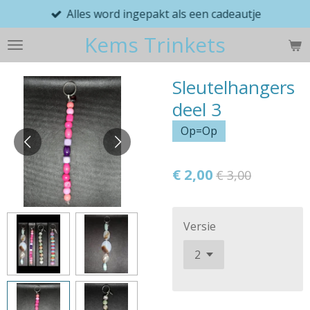
Alles word ingepakt als een cadeautje
Ga
direct
Kems Trinkets
naar
de
hoofdinhoud
Sleutelhangers
deel 3
Op=Op
€ 2,00
€ 3,00
Versie