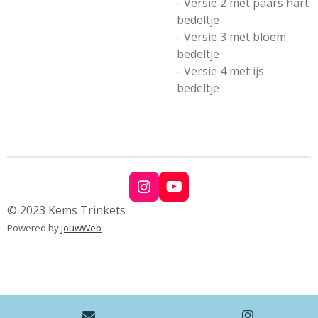
- Versie 2 met paars hart
bedeltje
- Versie 3 met bloem
bedeltje
- Versie 4 met ijs
bedeltje
I
Y
n
o
© 2023 Kems Trinkets
s
u
Powered by
JouwWeb
t
T
a
u
g
b
r
e
a
m