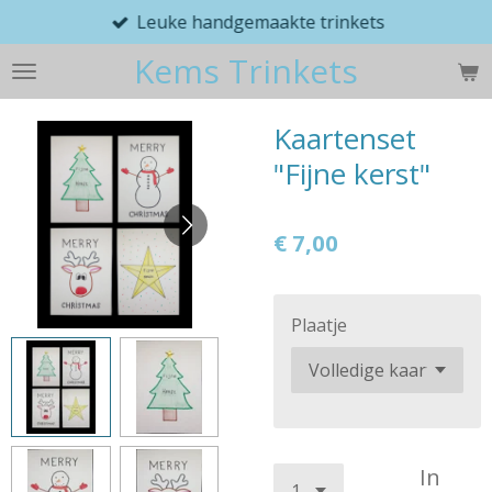
Leuke handgemaakte trinkets
Ga
direct
Kems Trinkets
naar
de
hoofdinhoud
Kaartenset
"Fijne kerst"
€ 7,00
Plaatje
In