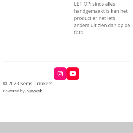
LET OP: sinds alles
handgemaakt is kan het
product er net iets
anders uit zien dan op de
foto.
I
Y
n
o
© 2023 Kems Trinkets
s
u
Powered by
JouwWeb
t
T
a
u
g
b
r
e
a
m