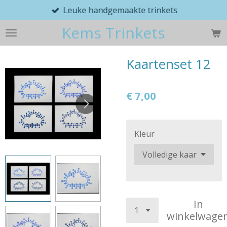
Leuke handgemaakte trinkets
Ga
direct
Kems Trinkets
naar
de
hoofdinhoud
Kaartenset 12
€ 7,00
Kleur
In
winkelwage