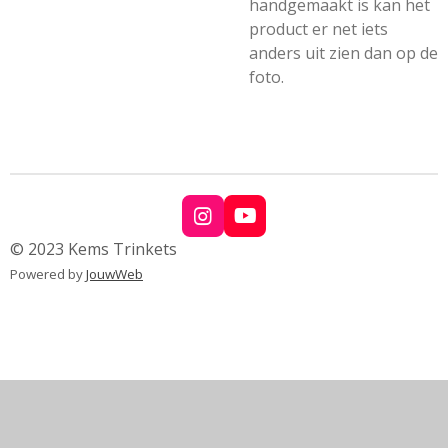
handgemaakt is kan het
product er net iets
anders uit zien dan op de
foto.
I
Y
n
o
© 2023 Kems Trinkets
s
u
Powered by
JouwWeb
t
T
a
u
g
b
r
e
a
m